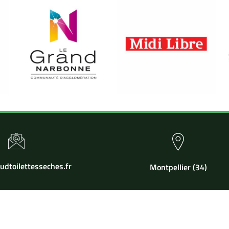
dtoilettesseches.fr
Montpellier (34)
éléchargez gratuitement notre guide complet sur les toilettes sèche
lettes Sèches
| Tous droits réservés |
Mentions légales
| Site cr