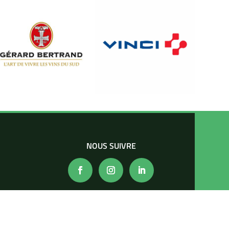
NOUS SUIVRE
s 🎁
éé par
Thibault Oulmiere